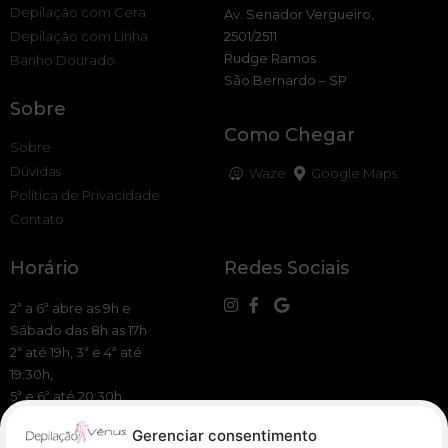
Depilação com Cera
Av. Senador Vergueiro,
Depilação com Linha
2501/2511
Rudge Ramos
Banho Dourado
São Bernardo – SP
Sobre
Como Chegar
Sobre
Dúvidas
Waze
Google Maps
Política de Privacidade
Contato
Horário
Redes Sociais
2ª a 6ª abre as 9h e
Sábado das 8h as 17h
2ª até 19h, 3ª e 4ª até
19:30h,
5ª e 6ª até 20:30h
Gerenciar consentimento